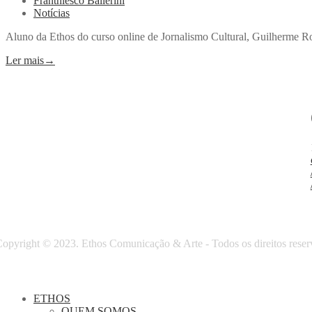
Franthiesco Ballerini
Notícias
Aluno da Ethos do curso online de Jornalismo Cultural, Guilherme Rod
Ler mais
→
opyright © 2023. Ethos Comunicação & Arte - Todos os direitos reser
ETHOS
QUEM SOMOS