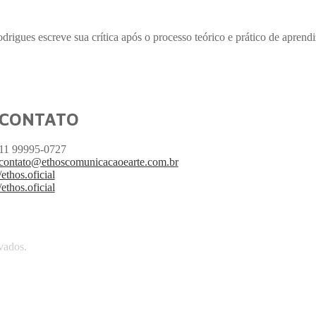
rigues escreve sua crítica após o processo teórico e prático de aprendi
CONTATO
11 99995-0727
contato@ethoscomunicacaoearte.com.br
/ethos.oficial
/ethos.oficial
vados.