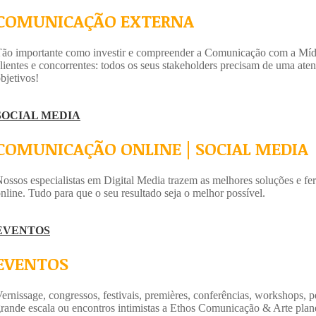
COMUNICAÇÃO EXTERNA
ão importante como investir e compreender a Comunicação com a Mídia 
lientes e concorrentes: todos os seus stakeholders precisam de uma ate
bjetivos!
SOCIAL MEDIA
COMUNICAÇÃO ONLINE | SOCIAL MEDIA
ossos especialistas em Digital Media trazem as melhores soluções e fer
nline. Tudo para que o seu resultado seja o melhor possível.
EVENTOS
EVENTOS
ernissage, congressos, festivais, premières, conferências, workshops,
rande escala ou encontros intimistas a Ethos Comunicação & Arte plane