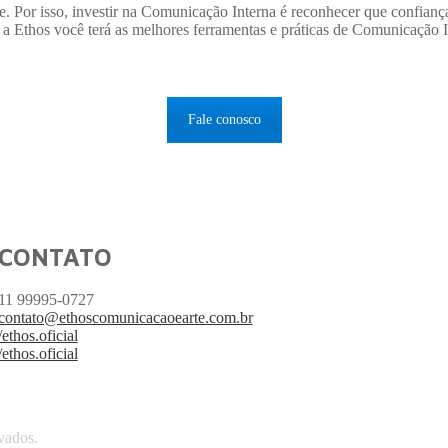
e. Por isso, investir na Comunicação Interna é reconhecer que confianç
 a Ethos você terá as melhores ferramentas e práticas de Comunicação 
Fale conosco
CONTATO
11 99995-0727
contato@ethoscomunicacaoearte.com.br
/ethos.oficial
/ethos.oficial
vados.