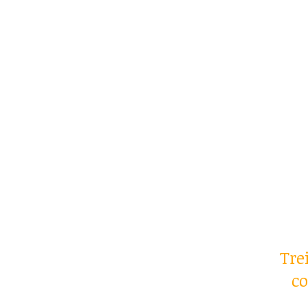
Tre
co