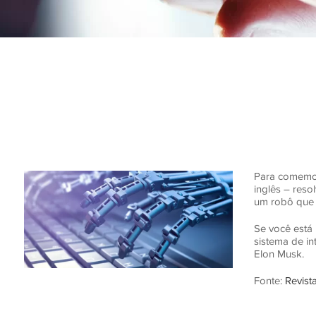
Para comemor
inglês – reso
um robô que 
Se você está
sistema de in
Elon Musk.
Fonte:
Revist