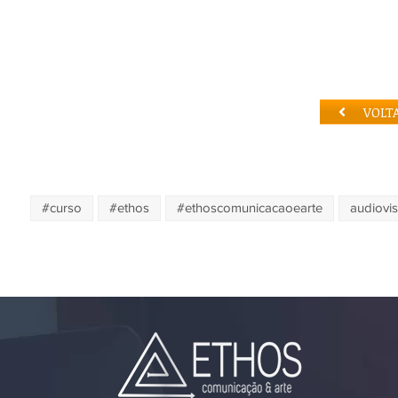
VOLT
#curso
#ethos
#ethoscomunicacaoearte
audiovis