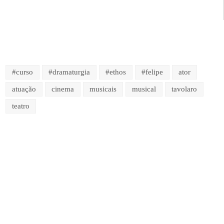
#curso
#dramaturgia
#ethos
#felipe
ator
atuação
cinema
musicais
musical
tavolaro
teatro
CONTATO