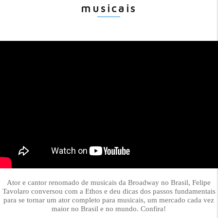
musicais
Ator e cantor renomado de musicais da Broadway no Brasil, Felipe
Tavolaro conversou com a Ethos e deu dicas dos passos fundamentais
para se tornar um ator completo para musicais, um mercado cada vez
maior no Brasil e no mundo. Confira!