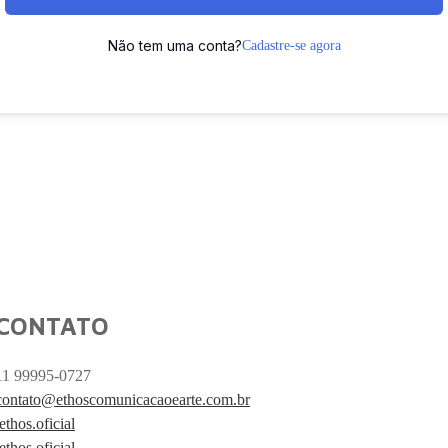
Não tem uma conta?
Cadastre-se agora
CONTATO
11 99995-0727
contato@ethoscomunicacaoearte.com.br
/ethos.oficial
/ethos.oficial