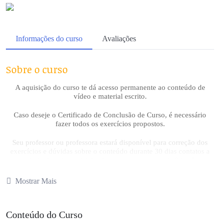
Informações do curso
Avaliações
Sobre o curso
A aquisição do curso te dá acesso permanente ao conteúdo de
vídeo e material escrito.
Caso deseje o Certificado de Conclusão de Curso, é necessário
fazer todos os exercícios propostos.
Seu professor ou professora estará disponível para correção dos
exercícios e dúvidas sobre o conteúdo durante 30 dias contatos a
partir da data de aquisição do curso para cursos de 04 aulas.
Seu professor ou professora estará disponível para correção dos
Mostrar Mais
exercícios e dúvidas sobre o conteúdo durante 90 dias contatos a
partir da data de aquisição do curso para cursos de 08 ou mais
aulas.
Conteúdo do Curso