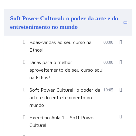
Ao final do curso, você pode solicitar aulas online ao vivo com
o/a instrutor/a, para obter um aprendizado ainda mais
personalizado.
Soft Power Cultural: o poder da arte e do
Entre em contato conosco pelo
contato@ethoscomunicacaoearte.com.br ou (11) 99995-0727
entretenimento no mundo
(whatsapp) e consulte condições e valores.
Boas-vindas ao seu curso na
00:00
Ethos!
Dicas para o melhor
00:00
aproveitamento de seu curso aqui
na Ethos!
Soft Power Cultural: o poder da
19:05
arte e do entretenimento no
mundo
Exercício Aula 1 – Soft Power
Cultural