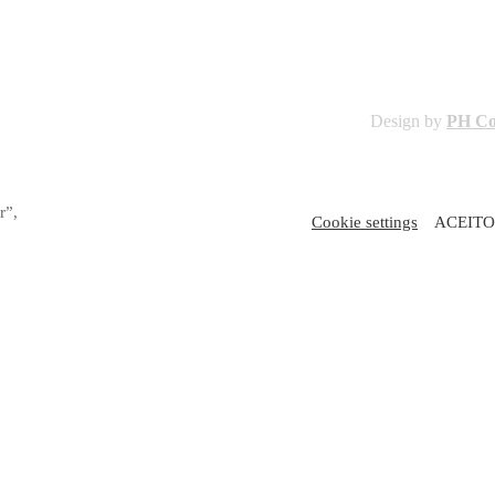
Design by
PH C
r”,
Cookie settings
ACEITO