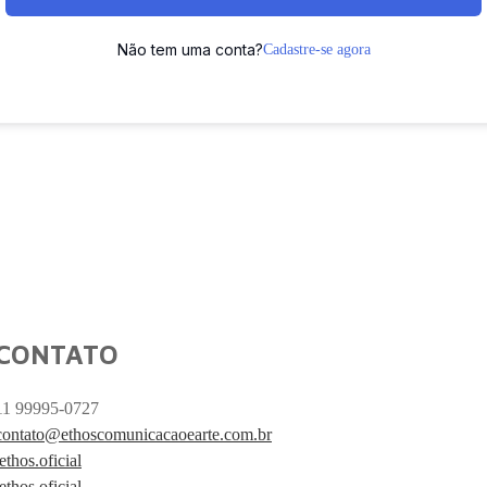
Não tem uma conta?
Cadastre-se agora
CONTATO
11 99995-0727
contato@ethoscomunicacaoearte.com.br
/ethos.oficial
/ethos.oficial