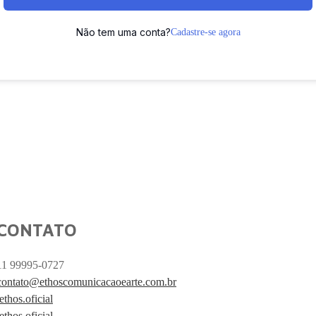
Não tem uma conta?
Cadastre-se agora
CONTATO
11 99995-0727
contato@ethoscomunicacaoearte.com.br
/ethos.oficial
/ethos.oficial