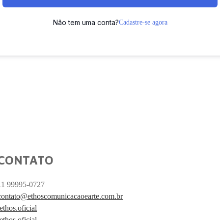
Não tem uma conta?
Cadastre-se agora
CONTATO
11 99995-0727
contato@ethoscomunicacaoearte.com.br
/ethos.oficial
/ethos.oficial