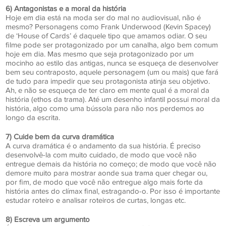
6) Antagonistas e a moral da história
Hoje em dia está na moda ser do mal no audiovisual, não é
mesmo? Personagens como Frank Underwood (Kevin Spacey)
de ‘House of Cards’ é daquele tipo que amamos odiar. O seu
filme pode ser protagonizado por um canalha, algo bem comum
hoje em dia. Mas mesmo que seja protagonizado por um
mocinho ao estilo das antigas, nunca se esqueça de desenvolver
bem seu contraposto, aquele personagem (um ou mais) que fará
de tudo para impedir que seu protagonista atinja seu objetivo.
Ah, e não se esqueça de ter claro em mente qual é a moral da
história (ethos da trama). Até um desenho infantil possui moral da
história, algo como uma bússola para não nos perdemos ao
longo da escrita.
7) Cuide bem da curva dramática
A curva dramática é o andamento da sua história. É preciso
desenvolvê-la com muito cuidado, de modo que você não
entregue demais da história no começo; de modo que você não
demore muito para mostrar aonde sua trama quer chegar ou,
por fim, de modo que você não entregue algo mais forte da
história antes do clímax final, estragando-o. Por isso é importante
estudar roteiro e analisar roteiros de curtas, longas etc.
8) Escreva um argumento