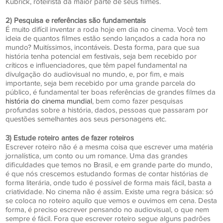
Kubrick, roteirista da maior parte de seus filmes.
2) Pesquisa e referências são fundamentais
É muito difícil inventar a roda hoje em dia no cinema. Você tem
ideia de quantos filmes estão sendo lançados a cada hora no
mundo? Muitíssimos, incontáveis. Desta forma, para que sua
história tenha potencial em festivais, seja bem recebido por
críticos e influenciadores, que têm papel fundamental na
divulgação do audiovisual no mundo, e, por fim, e mais
importante, seja bem recebido por uma grande parcela do
público, é fundamental ter boas referências de grandes filmes da
história do cinema mundial
, bem como fazer pesquisas
profundas sobre a história, dados, pessoas que passaram por
questões semelhantes aos seus personagens etc.
3) Estude roteiro antes de fazer roteiros
Escrever roteiro não é a mesma coisa que escrever uma matéria
jornalística, um conto ou um romance. Uma das grandes
dificuldades que temos no Brasil, e em grande parte do mundo,
é que nós crescemos estudando formas de contar histórias de
forma literária, onde tudo é possível de forma mais fácil, basta a
criatividade. No cinema não é assim. Existe uma regra básica: só
se coloca no roteiro aquilo que vemos e ouvimos em cena. Desta
forma, é preciso escrever pensando no audiovisual, o que nem
sempre é fácil. Fora que escrever roteiro segue alguns padrões