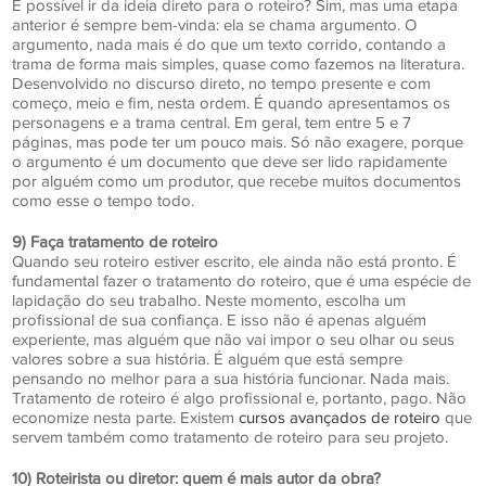
É possível ir da ideia direto para o roteiro? Sim, mas uma etapa
anterior é sempre bem-vinda: ela se chama argumento. O
argumento, nada mais é do que um texto corrido, contando a
trama de forma mais simples, quase como fazemos na literatura.
Desenvolvido no discurso direto, no tempo presente e com
começo, meio e fim, nesta ordem. É quando apresentamos os
personagens e a trama central. Em geral, tem entre 5 e 7
páginas, mas pode ter um pouco mais. Só não exagere, porque
o argumento é um documento que deve ser lido rapidamente
por alguém como um produtor, que recebe muitos documentos
como esse o tempo todo.
9) Faça tratamento de roteiro
Quando seu roteiro estiver escrito, ele ainda não está pronto. É
fundamental fazer o tratamento do roteiro, que é uma espécie de
lapidação do seu trabalho. Neste momento, escolha um
profissional de sua confiança. E isso não é apenas alguém
experiente, mas alguém que não vai impor o seu olhar ou seus
valores sobre a sua história. É alguém que está sempre
pensando no melhor para a sua história funcionar. Nada mais.
Tratamento de roteiro é algo profissional e, portanto, pago. Não
economize nesta parte. Existem
cursos avançados de roteiro
que
servem também como tratamento de roteiro para seu projeto.
10) Roteirista ou diretor: quem é mais autor da obra?