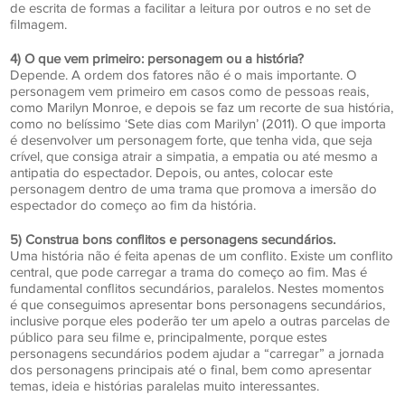
de escrita de formas a facilitar a leitura por outros e no set de
filmagem.
4) O que vem primeiro: personagem ou a história?
Depende. A ordem dos fatores não é o mais importante. O
personagem vem primeiro em casos como de pessoas reais,
como Marilyn Monroe, e depois se faz um recorte de sua história,
como no belíssimo ‘Sete dias com Marilyn’ (2011). O que importa
é desenvolver um personagem forte, que tenha vida, que seja
crível, que consiga atrair a simpatia, a empatia ou até mesmo a
antipatia do espectador. Depois, ou antes, colocar este
personagem dentro de uma trama que promova a imersão do
espectador do começo ao fim da história.
5) Construa bons conflitos e personagens secundários.
Uma história não é feita apenas de um conflito. Existe um conflito
central, que pode carregar a trama do começo ao fim. Mas é
fundamental conflitos secundários, paralelos. Nestes momentos
é que conseguimos apresentar bons personagens secundários,
inclusive porque eles poderão ter um apelo a outras parcelas de
público para seu filme e, principalmente, porque estes
personagens secundários podem ajudar a “carregar” a jornada
dos personagens principais até o final, bem como apresentar
temas, ideia e histórias paralelas muito interessantes.