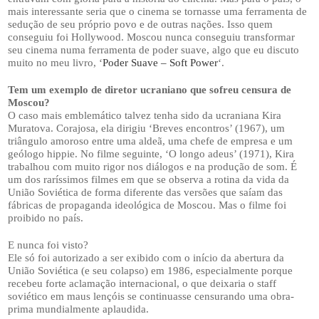
mais interessante seria que o cinema se tornasse uma ferramenta de
sedução de seu próprio povo e de outras nações. Isso quem
conseguiu foi Hollywood. Moscou nunca conseguiu transformar
seu cinema numa ferramenta de poder suave, algo que eu discuto
muito no meu livro, ‘
Poder Suave – Soft Power
‘.
Tem um exemplo de diretor ucraniano que sofreu censura de
Moscou?
O caso mais emblemático talvez tenha sido da ucraniana Kira
Muratova. Corajosa, ela dirigiu ‘Breves encontros’ (1967), um
triângulo amoroso entre uma aldeã, uma chefe de empresa e um
geólogo hippie. No filme seguinte, ‘O longo adeus’ (1971), Kira
trabalhou com muito rigor nos diálogos e na produção de som. É
um dos raríssimos filmes em que se observa a rotina da vida da
União Soviética de forma diferente das versões que saíam das
fábricas de propaganda ideológica de Moscou. Mas o filme foi
proibido no país.
E nunca foi visto?
Ele só foi autorizado a ser exibido com o início da abertura da
União Soviética (e seu colapso) em 1986, especialmente porque
recebeu forte aclamação internacional, o que deixaria o staff
soviético em maus lençóis se continuasse censurando uma obra-
prima mundialmente aplaudida.