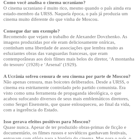
Como você analisa o cinema ucraniano?
O cinema ucraniano é muito rico, mesmo quando o país ainda era
estado-membro da URSS. Naquela época, o país já produzia um
cinema muito diferente do que vinha de Moscou.
Consegue dar um exemplo?
Recomendo que vejam o trabalho de Alexander Dovzhenko. As
imagens produzidas por ele eram deliciosamente oníricas,
continham uma liberdade de associações que lembra muito as
esfuziantes obras das vanguardas francesas, que eram
contemporâneas aos dois filmes mais belos do diretor, ‘A montanha
do tesouro’ (1928) e ‘Arsenal’ (1929).
A Ucrânia sofreu censura de seu cinema por parte de Moscou?
Não apenas censura, mas boicotes deliberados. Desde a URSS, o
cinema era estritamente controlado pelo partido comunista. Era
visto como uma ferramenta de propaganda ideológica, o que
acabou sufocando diversos de seus mais emblemáticos diretores,
como Sergei Eisenstein, que quase enlouqueceu, ao final da vida,
com a ingerência do Estado.
Isso gerava efeitos positivos para Moscou?
Quase nunca. Apesar de ter produzido obras-primas de ficção e
documentário, os filmes russos e soviéticos ganhavam festivais,
entravam com glória para a história do cinema. Mas para o país, o