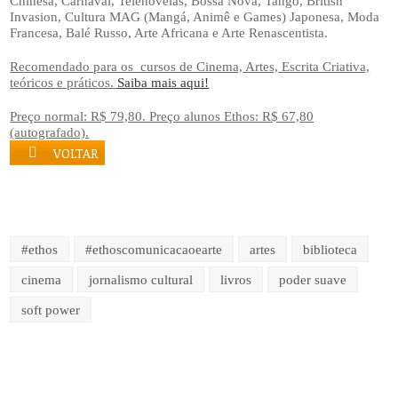
Chinesa, Carnaval, Telenovelas, Bossa Nova, Tango, British
Invasion, Cultura MAG (Mangá, Animê e Games) Japonesa, Moda
Francesa, Balé Russo, Arte Africana e Arte Renascentista.
Recomendado para os cursos de Cinema, Artes, Escrita Criativa,
teóricos e práticos.
Saiba mais aqui!
Preço normal: R$ 79,80. Preço alunos Ethos: R$ 67,80
(autografado).
VOLTAR
#ethos
#ethoscomunicacaoearte
artes
biblioteca
cinema
jornalismo cultural
livros
poder suave
soft power