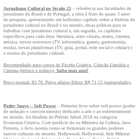
Jornalismo Cultural no Século 21
– referência nas faculdades de
jornalismo do Brasil e de Portugal, a obra é fruto de quase 3 anos
de pesquisa, apresentando um belíssimo capítulo sobre a história do
jornalismo cultural no Brasil e no mundo, dicas práticas para se
trabalhar com jornalismo cultural e, em seguida, os capítulos
específicos para cada área: literatura, artes visuais, teatro, cinema,
música, novos universos (TV, informática, games, gastronomia,
moda), novas plataformas (TV, guia, portal, rede social e celular) e
o ensino do jornalismo cultural.
Recomendado para cursos de Escrita Criativa, Criação Literária e
Cinema (teórico e prático).
Saiba mais aqui!
Preço normal: 83,70. Preço alunos Ethos: R$ 71,15 (autografado).
Poder Suave – Soft Power
– Primeiro livro sobre soft power (poder
de sedução e convencimento) dedicado a arte e ao entretenimento
no mundo, foi finalista do Prêmio Jabuti 2018 na categoria
Economia Criativa. Com prefácio do ex-Ministro da Cultura, Juca
Ferreira, o livro mostra como se formaram os grandes poderes
suaves culturais do mundo: Hollywood, Bollywood, Arte Milenar