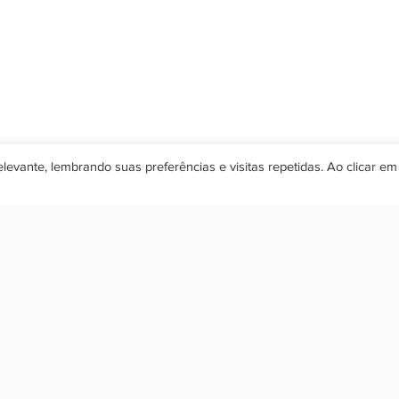
evante, lembrando suas preferências e visitas repetidas. Ao clicar em
PRODUÇÃO DE CONTEÚDO
CURSOS
NOTÍCIAS
Olá, seja bem vindo de volta!